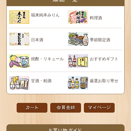
福来純本みりん
料理酒
日本酒
季節限定酒
焼酎・リキュール
おすすめギフト
甘酒・粕酒
厳選お取り寄せ