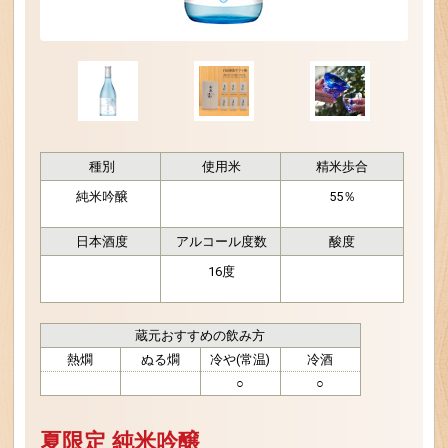
種別
使用米
精米歩合
純米吟醸
55％
日本酒度
アルコール度数
酸度
16度
蔵元おすすめの飲み方
熱燗
ぬる燗
冷や(常温)
冷酒
○
○
夏限定 純米吟醸