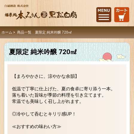
ホーム
> 商品一覧 夏限定 純米吟醸 720㎖
夏限定 純米吟醸 720㎖
【まろやかさに、涼やかな余韻】
低温で丁寧に仕上げた、夏の食卓に寄り添う一本。
落ち着いた旨味が季節の料理を引き立てます。
常温でも美味しく召し上がれます。
◎冷やして呑むとキリリ感UP！
≪おすすめの味わい方≫