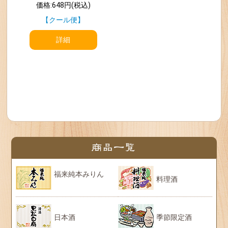
価格:648円(税込)
【クール便】
詳細
福来純本みりん
料理酒
日本酒
季節限定酒